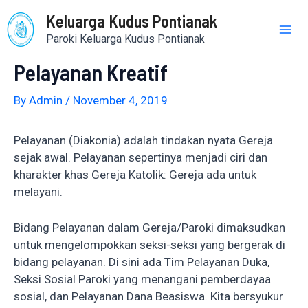
Skip
Post
Mai
Keluarga Kudus Pontianak
to
navigation
Paroki Keluarga Kudus Pontianak
content
Me
Pelayanan Kreatif
By
Admin
/
November 4, 2019
Pelayanan (Diakonia) adalah tindakan nyata Gereja
sejak awal. Pelayanan sepertinya menjadi ciri dan
kharakter khas Gereja Katolik: Gereja ada untuk
melayani.
Bidang Pelayanan dalam Gereja/Paroki dimaksudkan
untuk mengelompokkan seksi-seksi yang bergerak di
bidang pelayanan. Di sini ada Tim Pelayanan Duka,
Seksi Sosial Paroki yang menangani pemberdayaa
sosial, dan Pelayanan Dana Beasiswa. Kita bersyukur