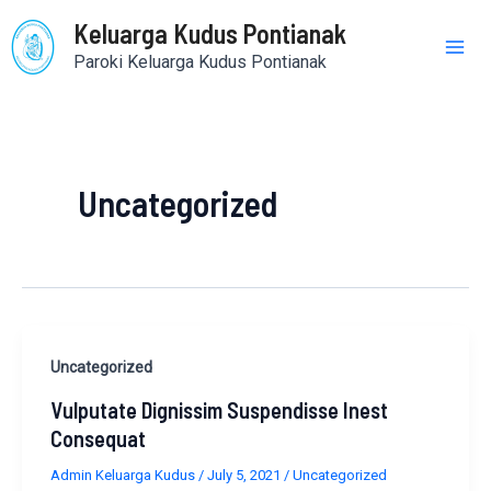
Skip
Mai
Keluarga Kudus Pontianak
to
Paroki Keluarga Kudus Pontianak
content
Me
Uncategorized
Vulputate
Uncategorized
Dignissim
Vulputate Dignissim Suspendisse Inest
Suspendisse
Consequat
Inest
Consequat
Admin Keluarga Kudus
/
July 5, 2021
/
Uncategorized