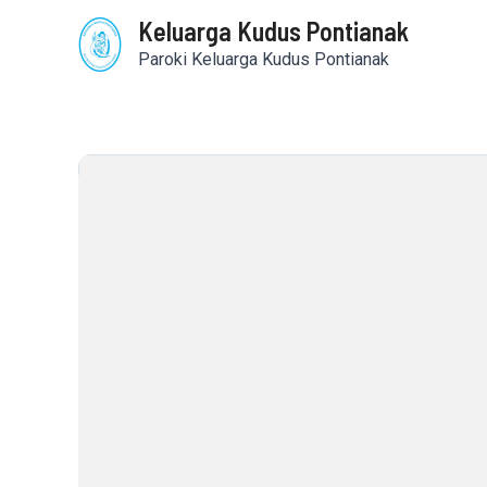
Skip
Keluarga Kudus Pontianak
to
content
Paroki Keluarga Kudus Pontianak