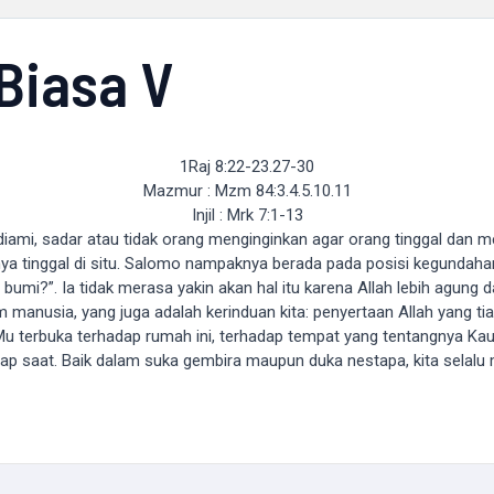
Biasa V
1Raj 8:22-23.27-30
Mazmur : Mzm 84:3.4.5.10.11
Injil : Mrk 7:1-13
iami, sadar atau tidak orang menginginkan agar orang tinggal dan m
 tinggal di situ. Salomo nampaknya berada pada posisi kegundahan
bumi?”. Ia tidak merasa yakin akan hal itu karena Allah lebih agung d
anusia, yang juga adalah kerinduan kita: penyertaan Allah yang tia
Mu terbuka terhadap rumah ini, terhadap tempat yang tentangnya Kauk
ap saat. Baik dalam suka gembira maupun duka nestapa, kita selal