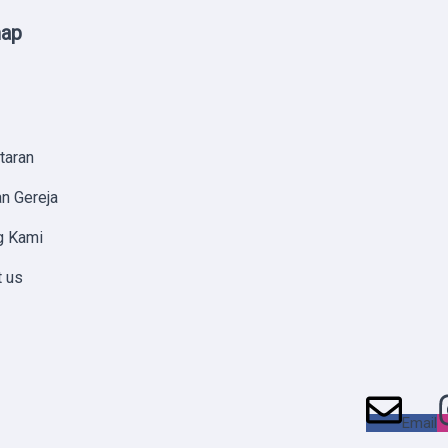
map
taran
n Gereja
g Kami
t us
Email