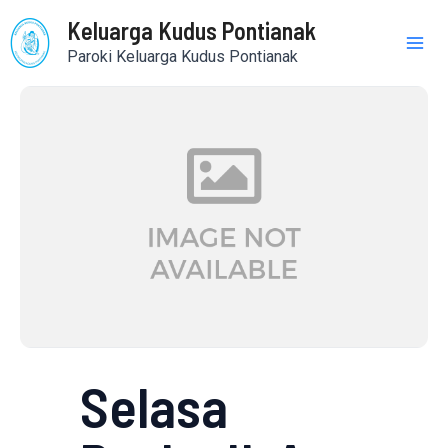
Skip
Mai
Keluarga Kudus Pontianak
to
Paroki Keluarga Kudus Pontianak
content
Me
Selasa