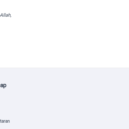
Allah,
map
taran