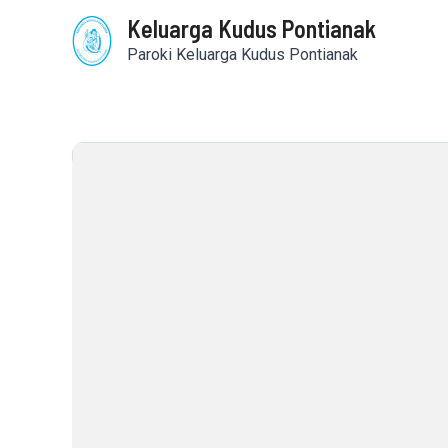
Skip
Keluarga Kudus Pontianak
to
content
Paroki Keluarga Kudus Pontianak