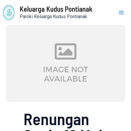
Skip
Mai
Keluarga Kudus Pontianak
to
Paroki Keluarga Kudus Pontianak
content
Me
Renungan