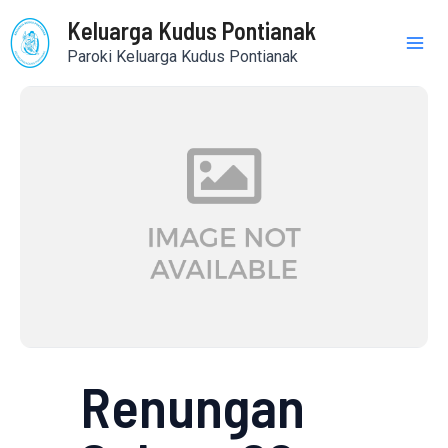
Skip
Mai
Keluarga Kudus Pontianak
to
Paroki Keluarga Kudus Pontianak
content
Me
Renungan