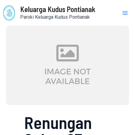
Skip
Mai
Keluarga Kudus Pontianak
to
Paroki Keluarga Kudus Pontianak
content
Me
Renungan