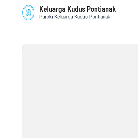
Skip
Keluarga Kudus Pontianak
to
content
Paroki Keluarga Kudus Pontianak