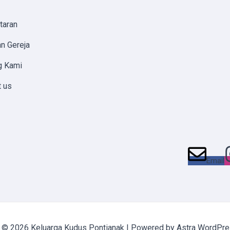
taran
n Gereja
g Kami
t us
Email
t © 2026 Keluarga Kudus Pontianak | Powered by
Astra WordPr