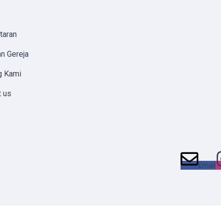
taran
n Gereja
g Kami
t us
Email