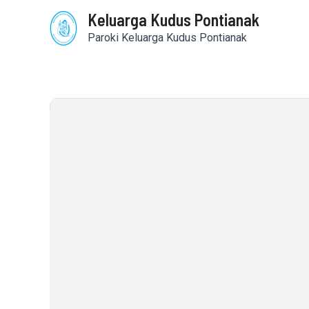
Skip
Keluarga Kudus Pontianak
to
content
Paroki Keluarga Kudus Pontianak