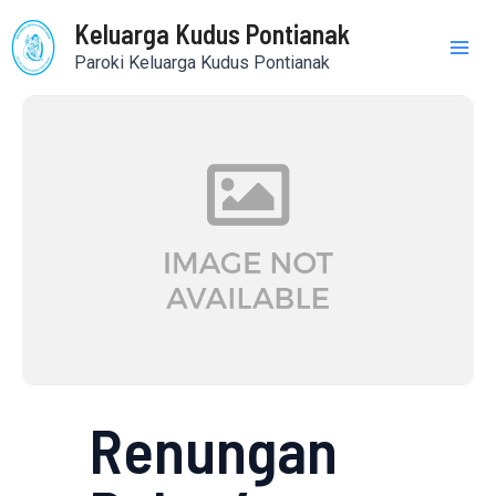
Skip
Mai
Keluarga Kudus Pontianak
to
Paroki Keluarga Kudus Pontianak
content
Me
Renungan