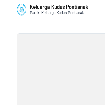
Skip
Keluarga Kudus Pontianak
to
content
Paroki Keluarga Kudus Pontianak