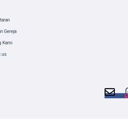
taran
n Gereja
g Kami
t us
Email