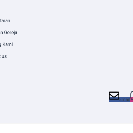
taran
n Gereja
g Kami
t us
Email