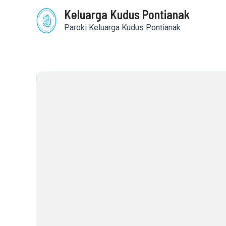
Skip
Keluarga Kudus Pontianak
to
content
Paroki Keluarga Kudus Pontianak