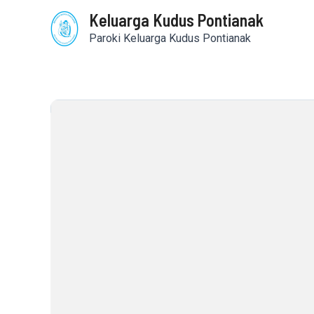
Skip
Keluarga Kudus Pontianak
to
content
Paroki Keluarga Kudus Pontianak