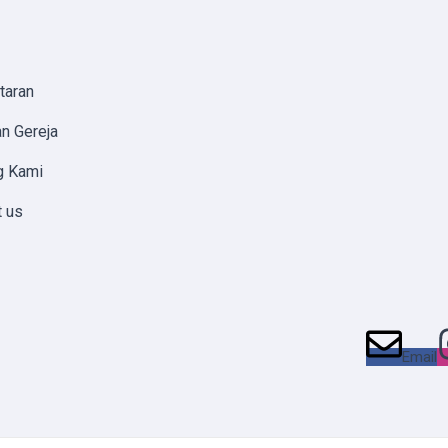
taran
n Gereja
g Kami
t us
Email