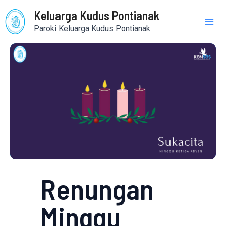
Skip
Mai
Keluarga Kudus Pontianak
to
Paroki Keluarga Kudus Pontianak
content
Me
Renungan
Minggu