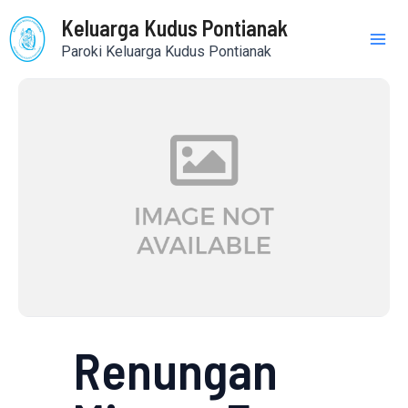
Skip
Mai
Keluarga Kudus Pontianak
to
Paroki Keluarga Kudus Pontianak
content
Me
Renungan