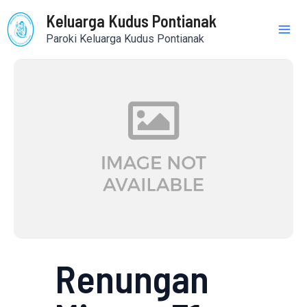
Skip
Mai
Keluarga Kudus Pontianak
to
Paroki Keluarga Kudus Pontianak
content
Me
Renungan