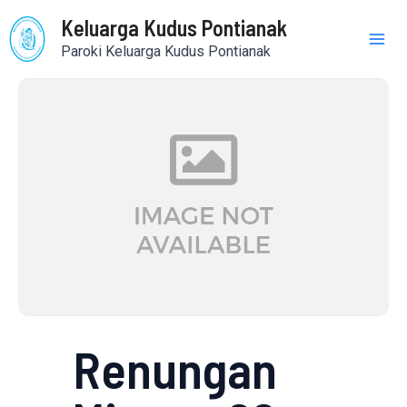
Skip
Mai
Keluarga Kudus Pontianak
to
Paroki Keluarga Kudus Pontianak
content
Me
Renungan