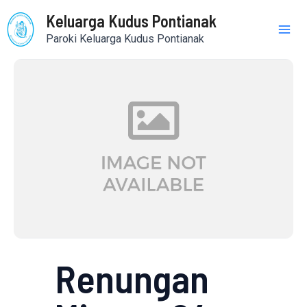
Skip
Mai
Keluarga Kudus Pontianak
to
Paroki Keluarga Kudus Pontianak
content
Me
Renungan