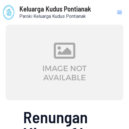
Skip
Mai
Keluarga Kudus Pontianak
to
Paroki Keluarga Kudus Pontianak
content
Me
Renungan