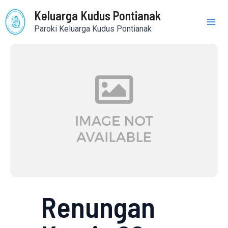
Skip
Mai
Keluarga Kudus Pontianak
to
Paroki Keluarga Kudus Pontianak
content
Me
Renungan