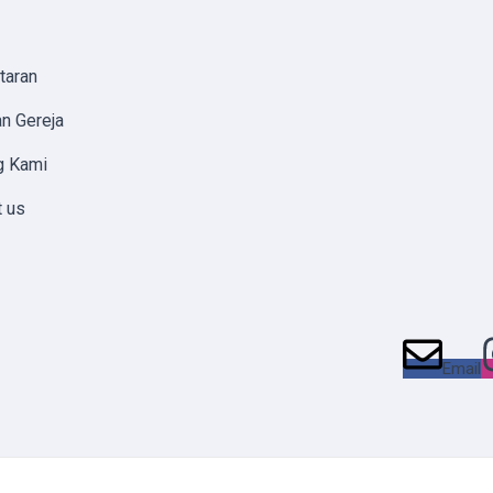
taran
n Gereja
g Kami
t us
Email