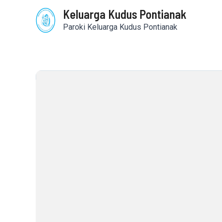
Skip
Keluarga Kudus Pontianak
to
content
Paroki Keluarga Kudus Pontianak