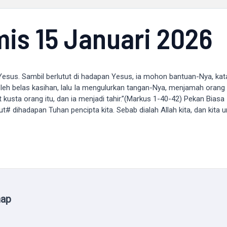
is 15 Januari 2026
 Yesus. Sambil berlutut di hadapan Yesus, ia mohon bantuan-Nya, ka
leh belas kasihan, lalu Ia mengulurkan tangan-Nya, menjamah orang i
t kusta orang itu, dan ia menjadi tahir.”(Markus 1-40-42) Pekan Biasa I
ut# dihadapan Tuhan pencipta kita. Sebab dialah Allah kita, dan k
map