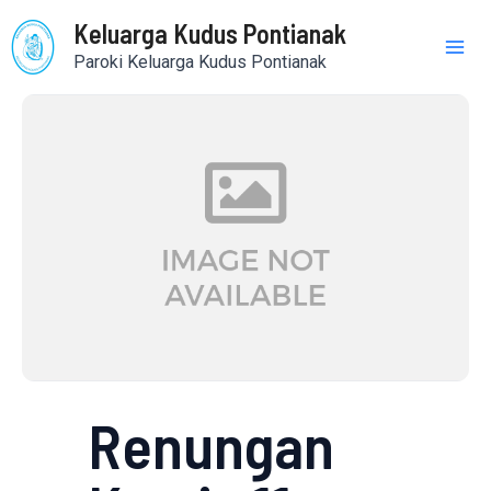
Skip
Mai
Keluarga Kudus Pontianak
to
Paroki Keluarga Kudus Pontianak
content
Me
Renungan