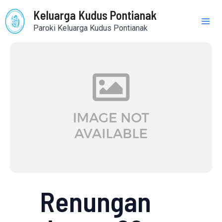
Skip
Mai
Keluarga Kudus Pontianak
to
Paroki Keluarga Kudus Pontianak
content
Me
Renungan