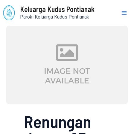
Skip
Mai
Keluarga Kudus Pontianak
to
Paroki Keluarga Kudus Pontianak
content
Me
Renungan