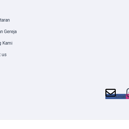
taran
n Gereja
g Kami
t us
Email