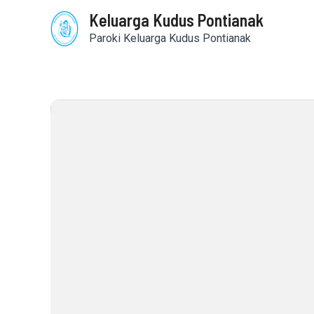
Skip
Keluarga Kudus Pontianak
to
content
Paroki Keluarga Kudus Pontianak