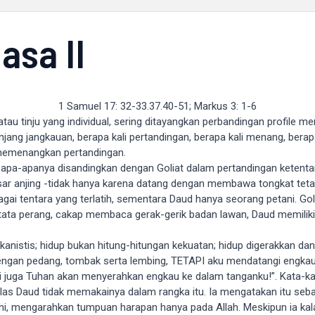
asa II
1 Samuel 17: 32-33.37.40-51; Markus 3: 1-6
tau tinju yang individual, sering ditayangkan perbandingan profile 
njang jangkauan, berapa kali pertandingan, berapa kali menang, berapa k
memenangkan pertandingan.
da apa-apanya disandingkan dengan Goliat dalam pertandingan ketentar
ar anjing -tidak hanya karena datang dengan membawa tongkat tetapi
ai tentara yang terlatih, sementara Daud hanya seorang petani. Go
m tata perang, cakap membaca gerak-gerik badan lawan, Daud memili
ekanistis; hidup bukan hitung-hitungan kekuatan; hidup digerakkan d
 dengan pedang, tombak serta lembing, TETAPI aku mendatangi en
 ini juga Tuhan akan menyerahkan engkau ke dalam tanganku!”. Kata-k
jelas Daud tidak memakainya dalam rangka itu. Ia mengatakan itu seba
, mengarahkan tumpuan harapan hanya pada Allah. Meskipun ia kalah