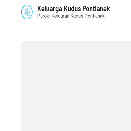
Skip
Keluarga Kudus Pontianak
to
content
Paroki Keluarga Kudus Pontianak