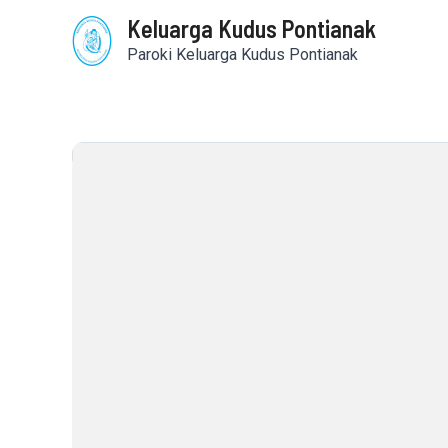
Skip
Keluarga Kudus Pontianak
to
content
Paroki Keluarga Kudus Pontianak