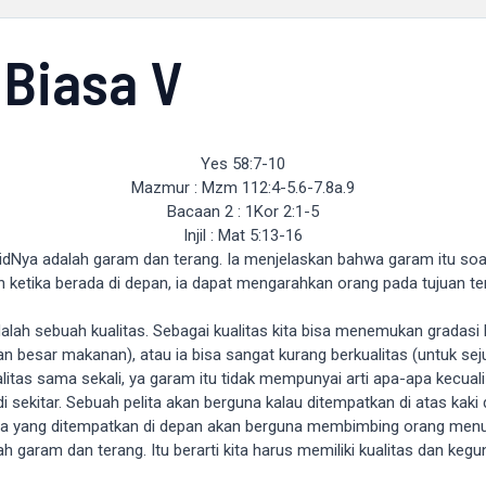
Biasa V
Yes 58:7-10
Mazmur : Mzm 112:4-5.6-7.8a.9
Bacaan 2 : 1Kor 2:1-5
Injil : Mat 5:13-16
dNya adalah garam dan terang. Ia menjelaskan bahwa garam itu soal
tika berada di depan, ia dapat mengarahkan orang pada tujuan tert
alah sebuah kualitas. Sebagai kualitas kita bisa menemukan gradasi k
n besar makanan), atau ia bisa sangat kurang berkualitas (untuk se
itas sama sekali, ya garam itu tidak mempunyai arti apa-apa kecuali 
 sekitar. Sebuah pelita akan berguna kalau ditempatkan di atas kaki 
ita yang ditempatkan di depan akan berguna membimbing orang menuj
lah garam dan terang. Itu berarti kita harus memiliki kualitas dan k