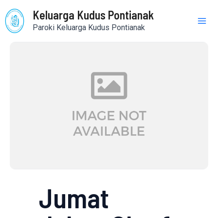
Skip
Mai
Keluarga Kudus Pontianak
to
Paroki Keluarga Kudus Pontianak
content
Me
Jumat