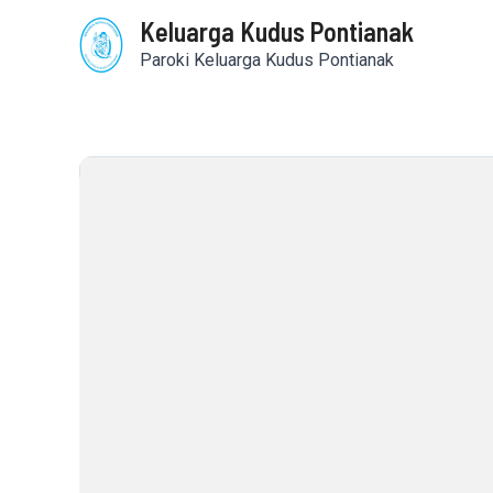
Skip
Keluarga Kudus Pontianak
to
content
Paroki Keluarga Kudus Pontianak