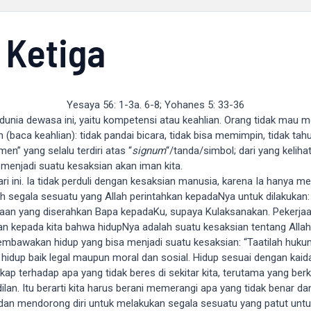
 Ketiga
Yesaya 56: 1-3a. 6-8; Yohanes 5: 33-36
 dunia dewasa ini, yaitu kompetensi atau keahlian. Orang tidak mau 
baca keahlian): tidak pandai bicara, tidak bisa memimpin, tidak tah
en” yang selalu terdiri atas “
signum
“/tanda/simbol; dari yang keliha
s menjadi suatu kesaksian akan iman kita.
ari ini. Ia tidak perduli dengan kesaksian manusia, karena Ia hanya m
h segala sesuatu yang Allah perintahkan kepadaNya untuk dilakukan
jaan yang diserahkan Bapa kepadaKu, supaya Kulaksanakan. Pekerjaan
n kepada kita bahwa hidupNya adalah suatu kesaksian tentang Alla
bawakan hidup yang bisa menjadi suatu kesaksian: “Taatilah hukum
n hidup baik legal maupun moral dan sosial. Hidup sesuai dengan kaid
sikap terhadap apa yang tidak beres di sekitar kita, terutama yang be
n. Itu berarti kita harus berani memerangi apa yang tidak benar dan ap
n dan mendorong diri untuk melakukan segala sesuatu yang patut untu