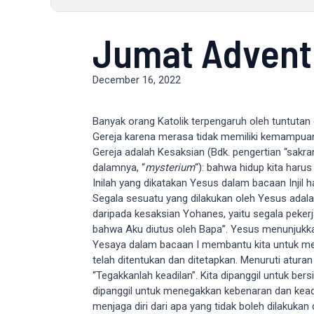
Jumat Advent
December 16, 2022
Banyak orang Katolik terpengaruh oleh tuntutan
Gereja karena merasa tidak memiliki kemampuan (
Gereja adalah Kesaksian (Bdk. pengertian “sakram
dalamnya, “
mysterium
“): bahwa hidup kita haru
Inilah yang dikatakan Yesus dalam bacaan Injil h
Segala sesuatu yang dilakukan oleh Yesus adala
daripada kesaksian Yohanes, yaitu segala peker
bahwa Aku diutus oleh Bapa”. Yesus menunjukka
Yesaya dalam bacaan I membantu kita untuk mem
telah ditentukan dan ditetapkan. Menuruti atura
“Tegakkanlah keadilan”. Kita dipanggil untuk ber
dipanggil untuk menegakkan kebenaran dan keadila
menjaga diri dari apa yang tidak boleh dilakuka