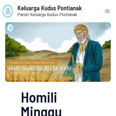
Skip
Mai
Keluarga Kudus Pontianak
to
Paroki Keluarga Kudus Pontianak
content
Me
Homili
Minggu