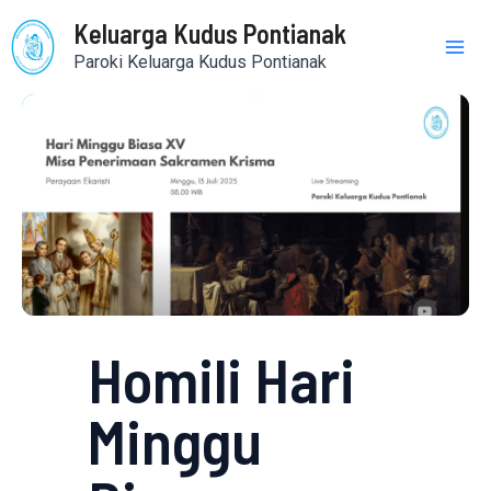
Skip
Mai
Keluarga Kudus Pontianak
to
Paroki Keluarga Kudus Pontianak
content
Me
Homili Hari
Minggu