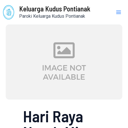
Skip
Mai
Keluarga Kudus Pontianak
to
Paroki Keluarga Kudus Pontianak
content
Me
Hari Raya