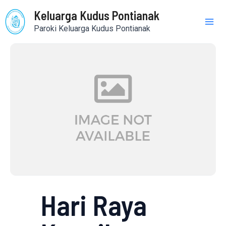
Skip
Mai
Keluarga Kudus Pontianak
to
Paroki Keluarga Kudus Pontianak
content
Me
Hari Raya