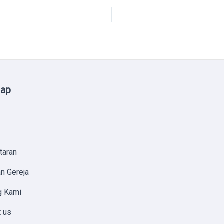
map
taran
n Gereja
g Kami
t us