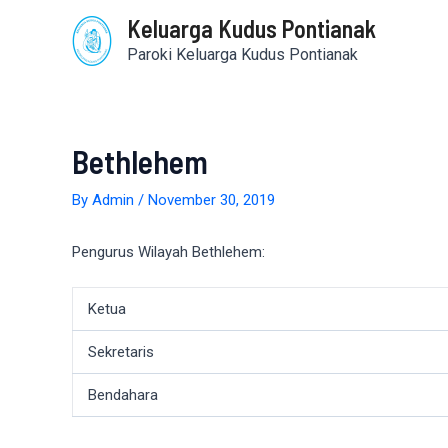
Skip
Post
Keluarga Kudus Pontianak
to
navigation
content
Paroki Keluarga Kudus Pontianak
Bethlehem
By
Admin
/
November 30, 2019
Pengurus Wilayah Bethlehem:
Ketua
Sekretaris
Bendahara