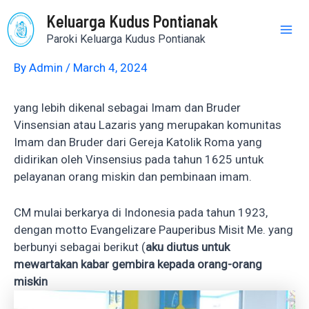
Skip
Post
Mai
Keluarga Kudus Pontianak
to
navigation
Paroki Keluarga Kudus Pontianak
content
Me
By
Admin
/
March 4, 2024
yang lebih dikenal sebagai Imam dan Bruder
Vinsensian atau Lazaris yang merupakan komunitas
Imam dan Bruder dari Gereja Katolik Roma yang
didirikan oleh Vinsensius pada tahun 1625 untuk
pelayanan orang miskin dan pembinaan imam.
CM mulai berkarya di Indonesia pada tahun 1923,
dengan motto Evangelizare Pauperibus Misit Me. yang
berbunyi sebagai berikut (
aku diutus untuk
mewartakan kabar gembira kepada orang-orang
miskin