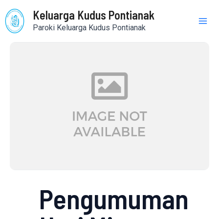
Skip
Mai
Keluarga Kudus Pontianak
to
Paroki Keluarga Kudus Pontianak
content
Me
Pengumuman