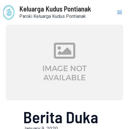
Skip
Mai
Keluarga Kudus Pontianak
to
Paroki Keluarga Kudus Pontianak
content
Me
Berita Duka
January 9, 2020